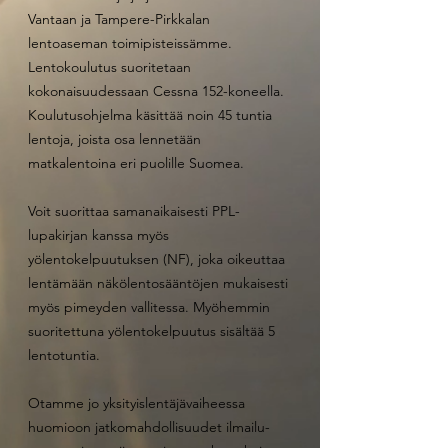
Vantaan ja Tampere-Pirkkalan
lentoaseman toimipisteissämme.
Lentokoulutus suoritetaan
kokonaisuudessaan Cessna 152-koneella.
Koulutusohjelma käsittää noin 45 tuntia
lentoja, joista osa lennetään
matkalentoina eri puolille Suomea.
Voit suorittaa samanaikaisesti PPL-
lupakirjan kanssa myös
yölentokelpuutuksen (NF), joka oikeuttaa
lentämään näkölentosääntöjen mukaisesti
myös pimeyden vallitessa. Myöhemmin
suoritettuna yölentokelpuutus sisältää 5
lentotuntia.
Otamme jo yksityislentäjävaiheessa
huomioon jatkomahdollisuudet ilmailu-