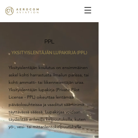
PPL
YKSITYISLENTÄJÄN LUPAKIRJA (PPL)
Yksityislentäjän koulutus on ensimmäinen
askel kohti harrastusta ilmailun parissa, tai
kohti ammatti- tai liikennelentäjän uraa.
Yksityislentäjän lupakirja (Private Pilot
License - PPL) oikeuttaa lentämään
päiväolosuhteissa ja vaaditut sääminimit
täyttävässä säässä. Lupakirjaa voidaan
täydentää erilaisilla kelpuutuksilla, kuten
yö-, vesi- tai mittarilentokelpuutuksilla.