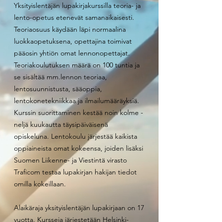
Yksityislentäjän lupakirjakurssilla teoria- ja
lento-opetus etenevät samanaikaisesti.
Teoriaosuus käydään läpi normaalina
luokkaopetuksena, opettajina toimivat
pääosin yhtiön omat lennonopettajat.
Teoriakoulutuksen määrä on 100 tuntia ja
se sisältää mm.lennon teoriaa,
lentosuunnistusta, sääoppia,
lentokonetekniikkaa ja ilmailumääräyksiä.
Kurssin suorittaminen kestää noin kolme -
neljä kuukautta täysipäiväisenä
opiskeluna. Lentokoulu järjestää kaikista
oppiaineista omat kokeensa, joiden lisäksi
Suomen Liikenne- ja Viestintä virasto
Traficom testaa lupakirjan hakijan tiedot
omilla kokeillaan.
Alaikäraja yksityislentäjän lupakirjaan on 17
vuotta. Kursseja järjestetään Helsinki-