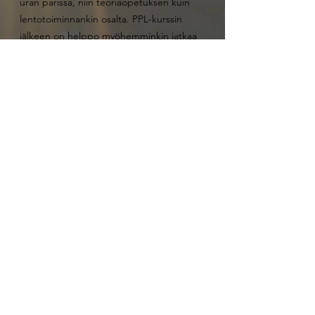
uran parissa, niin teoriaopetuksen kuin
lentotoiminnankin osalta. PPL-kurssin
jälkeen on helppo myöhemminkin jatkaa
eteenpäin ammattilentäjäksi SL Flight
Trainingin kursseilla.
Salpauslento
Aerocom Aviation Oy
3243428-4
info@salpauslento.fi
+358 (0)9 350 98 250
Aerocom Aviation Oy:
+358 (0)
10 200 7950
Tullimiehentie 4-8
01530 Vantaa