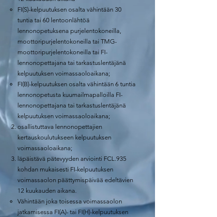
FI(S)-kelpuutuksen osalta vähintään 30
tuntia tai 60 lentoonlähtöä
lennonopetuksena purjelentokoneilla,
moottoripurjelentokoneilla tai TMG-
moottoripurjelentokoneilla tai FI-
lennonopettajana tai tarkastuslentäjänä
kelpuutuksen voimassaoloaikana;
FI(B)-kelpuutuksen osalta vähintään 6 tuntia
lennonopetusta kuumailmapalloilla FI-
lennonopettajana tai tarkastuslentäjänä
kelpuutuksen voimassaoloaikana;
osallistuttava lennonopettajien
kertauskoulutukseen kelpuutuksen
voimassaoloaikana;
läpäistävä pätevyyden arviointi FCL.935
kohdan mukaisesti FI-kelpuutuksen
voimassaolon päättymispäivää edeltävien
12 kuukauden aikana.
Vähintään joka toisessa voimassaolon
jatkamisessa FI(A)- tai FI(H)-kelpuutuksen