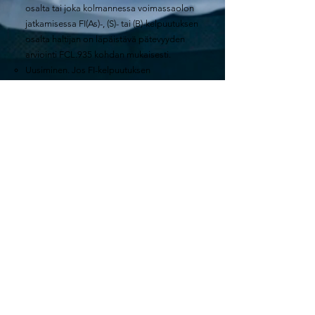
osalta tai joka kolmannessa voimassaolon
jatkamisessa FI(As)-, (S)- tai (B)-kelpuutuksen
osalta haltijan on läpäistävä pätevyyden
arviointi FCL.935 kohdan mukaisesti.
Uusiminen. Jos FI-kelpuutuksen
voimassaolo on päättynyt, hakijan on
uusimista edeltävien 12 kuukauden aikana
osallistuttava lennonopettajien
kertauskoulutukseen;
läpäistävä pätevyyden arviointi FCL.935
kohdan mukaisesti.
Salpauslento
Aerocom Aviation Oy
3243428-4
info@salpauslento.fi
+358 (0)9 350 98 250