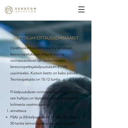
OPETTAJAKERTAUSSEMINAARIT
Opettajakertausseminaarilla kerrataan
lennonopetukseen liittyviä asioita
voimassaolevan tai vanhentuneen
lennonopettajakelpuutuksen (FI/IRI)
uusimiseksi. Kurssin kesto on kaksi päivää.
Teoriaopetusta on 10-12 tuntia.
FI-kelpuutuksen voimassaolon jatkamiseksi
sen haltijan on täytettävä kaksi seuraavista
kolmesta vaatimuksesta:
annettava
FI(A)- ja (H)-kelpuutuksen osalta vähintään
50 tuntia lennonopetusta asianomaisella