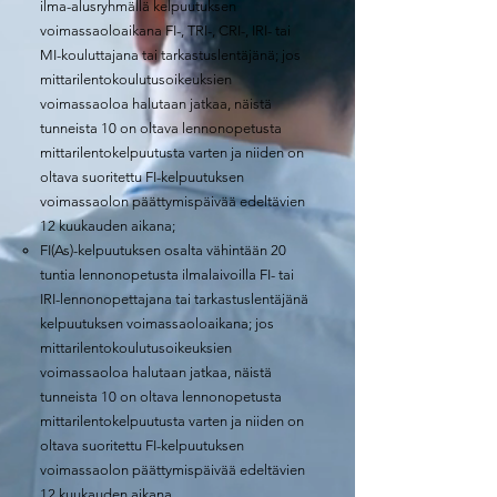
ilma-alusryhmällä kelpuutuksen
voimassaoloaikana FI-, TRI-, CRI-, IRI- tai
MI-kouluttajana tai tarkastuslentäjänä; jos
mittarilentokoulutusoikeuksien
voimassaoloa halutaan jatkaa, näistä
tunneista 10 on oltava lennonopetusta
mittarilentokelpuutusta varten ja niiden on
oltava suoritettu FI-kelpuutuksen
voimassaolon päättymispäivää edeltävien
12 kuukauden aikana;
FI(As)-kelpuutuksen osalta vähintään 20
tuntia lennonopetusta ilmalaivoilla FI- tai
IRI-lennonopettajana tai tarkastuslentäjänä
kelpuutuksen voimassaoloaikana; jos
mittarilentokoulutusoikeuksien
voimassaoloa halutaan jatkaa, näistä
tunneista 10 on oltava lennonopetusta
mittarilentokelpuutusta varten ja niiden on
oltava suoritettu FI-kelpuutuksen
voimassaolon päättymispäivää edeltävien
12 kuukauden aikana