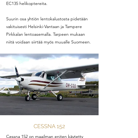
EC135 helikoptereita.
Suurin osa yhtiön lentokalustosta pidetään
vakituisesti Helsinki-Vantaan ja Tampere
Pirkkalan lentoasemalla. T
arpeen mukaan
niitä voidaan siirtää myös muualle Suomeen.
CESSNA 152
Cessna 152 on maailman eniten käytetty