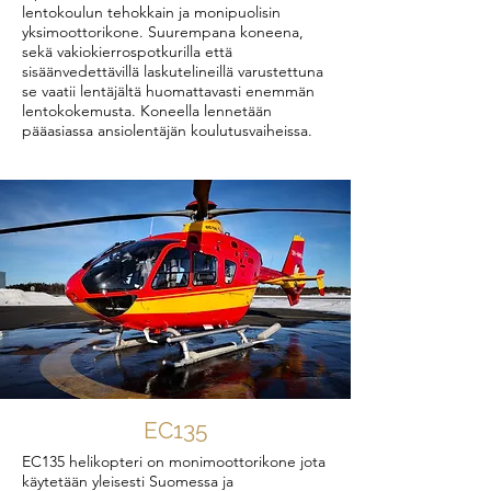
lentokoulun tehokkain ja monipuolisin
yksimoottorikone. Suurempana koneena,
sekä vakiokierrospotkurilla että
sisäänvedettävillä laskutelineillä varustettuna
se vaatii lentäjältä huomattavasti enemmän
lentokokemusta. Koneella lennetään
pääasiassa ansiolentäjän koulutusvaiheissa.
EC135
EC135 helikopteri on monimoottorikone jota
käytetään yleisesti Suomessa ja