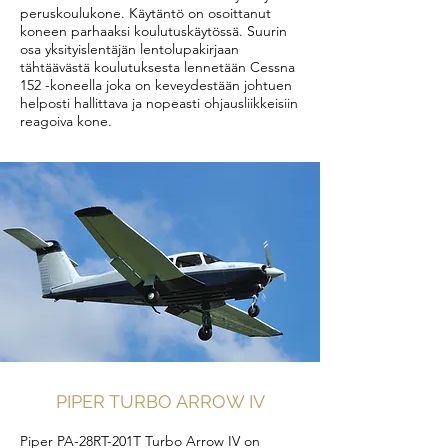
peruskoulukone. Käytäntö on osoittanut
koneen parhaaksi koulutuskäytössä. Suurin
osa yksityislentäjän lentolupakirjaan
tähtäävästä koulutuksesta lennetään Cessna
152 -koneella joka on keveydestään johtuen
helposti hallittava ja nopeasti ohjausliikkeisiin
reagoiva kone.
PIPER TURBO ARROW IV
Piper PA-28RT-201T Turbo Arrow IV on