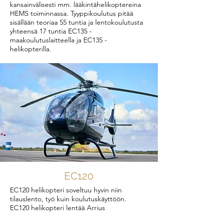
kansainvälisesti mm. lääkintähelikoptereina
HEMS toiminnassa. Tyyppikoulutus pitää
sisällään teoriaa 55 tuntia ja lentokoulutusta
yhteensä 17 tuntia EC135 -
maakoulutuslaitteella ja EC135 -
helikopterilla.
EC120
EC120 helikopteri soveltuu hyvin niin
tilauslento, työ kuin koulutuskäyttöön.
EC120 helikopteri lentää Arrius
turbiinimoottorilla ja on mm. turvallisuutensa