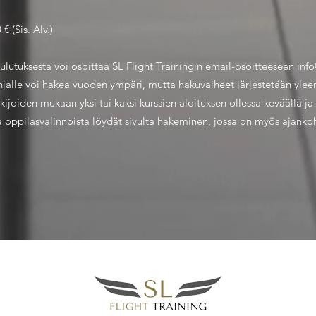
 (Sis. Alv.)
lutuksesta voi osoittaa SL Flight Trainingin email-osoitteeseen info
alle voi hakea vuoden ympäri, mutta hakuvaiheet järjestetään yleens
kijoiden mukaan yksi tai kaksi kurssien aloituksen ollessa keväällä ja 
a oppilasvalinnoista löydät sivulta hakeminen, jossa on myös ajankoh