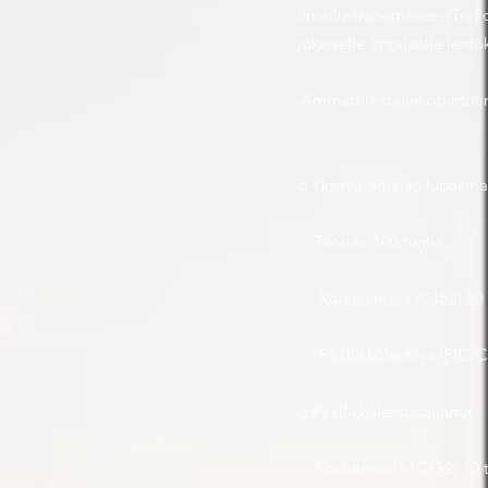
ilmailuviranomaisen (Trafi
jokaiselle oppilaalle lent
​ Ammattilentäjän opintoli
o Yksityislentäjän lupakirj
Teoriaa 100 tuntia
Koululentoja (C152) 30 
Päällikkölentoja (PIC/C1
o Päällikkölentokoulutus
Koululentoja (C152) 10 t