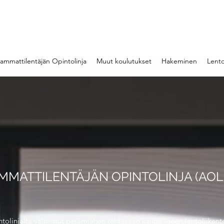
iammattilentäjän Opintolinja
Muut koulutukset
Hakeminen
Lento
MMATTILENTÄJÄN OPINTOLINJA (AOL
olinjalta valmistut perämiehen tehtävään kaupalliseen lentoliikent