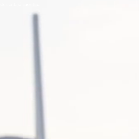
stuslentäjä suorittaa