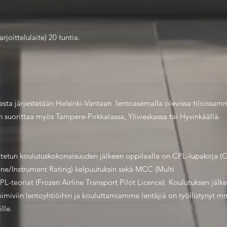
oittelulaite) 20 tuntia.
esta järjestetään Helsinki-Vantaan lentoasemalla olevissa tiloissam
 suorittaa myös Tampere-Pirkkalassa, Ylivieskassa tai Hyvinkäällä.
ritetun koulutuskokonaisuuden jälkeen oppilaalla on CPL-lupakirja (
ine/Instrument Rating) kelpuutuksin sekä MCC (Multi
L-teoriat (Frozen Airline Transport Pilot Licence). Koulutuksen jälkee
imiviin lentoyhtiöihin ja kouluttamiamme lentäjiä on työllistynyt mm.
lle.