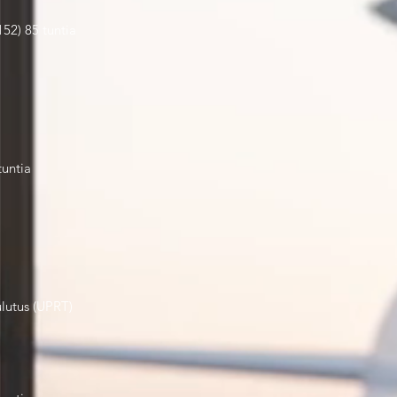
52) 85 tuntia
untia
ulutus (UPRT)