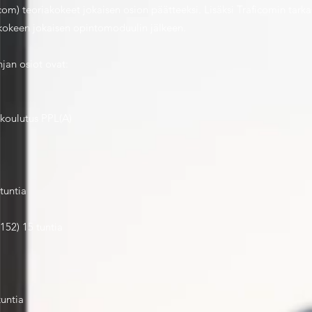
com) teoriakokeet jokaisen osion päätteeksi. Lisäksi Traficomin tarka
okokeen jokaisen opintomoduulin jälkeen.
njan osiot ovat:
akoulutus PPL(A)
tuntia
52) 15 tuntia
untia