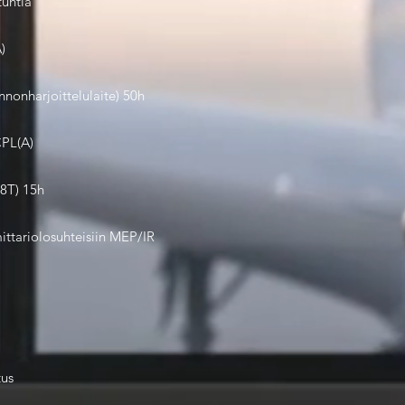
untia
)
onharjoittelulaite) 50h
CPL(A)
8T) 15h
ttariolosuhteisiin MEP/IR
tus