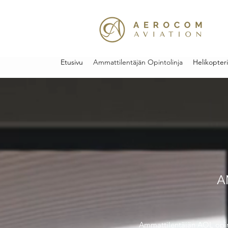
Etusivu
Ammattilentäjän Opintolinja
Helikopter
A
Ammattilentäjän AOL opint