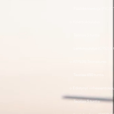
Päällikkölentoja (PIC/C1
o Yölentokoulutus
Teoriaa 5 tuntia
Lentokoulutus (C152) 5 t
o ATPL(A) Teoriakurssi
Teoriaa 650 tuntia
o Edistynyt virheasentoko
Teoriaa 5 tuntia