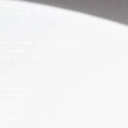
aiempaa
Koulutuksemme on
tionin tai muiden
lla onlisäksi
hakeutumisen lentäjän
n oppilaat ovat
muotoinen, koska
ohjelman
istymistä.
rhaimmalla
aa