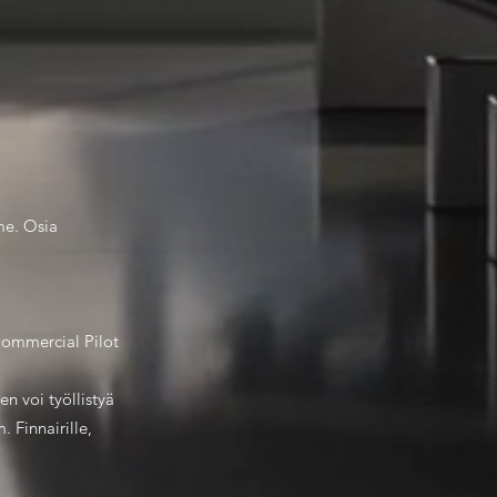
me. Osia
Commercial Pilot
n voi työllistyä
 Finnairille,