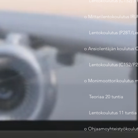
Lentokoulutus (C152) 3 t
o Mittarilentokoulutus IR(A
Lentokoulutus (P28T/Lenn
o Ansiolentäjän koulutus 
Lentokoulutus (C152/P2
o Monimoottorikoulutus mi
Teoriaa 20 tuntia
Lentokoulutus 11 tuntia
o Ohjaamoyhteistyökoulu