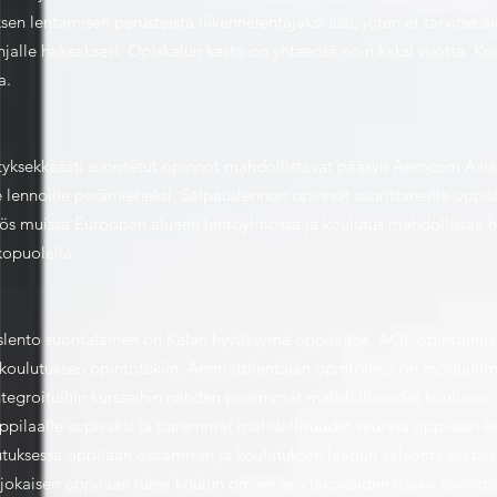
ksen lentämisen perusteista liikennelentäjäksi asti, joten et tarvitse 
njalle hakeaksesi. Opiskelun kesto on yhteensä noin kaksi vuotta. 
a.
styksekkäästi suoritetut opinnot mahdollistavat pääsyn Aerocom Avia
 lennoille perämieheksi. Salpauslennon opinnot suorittaneilla oppilai
yös muissa Euroopan alueen lentoyhtiössä ja koulutus mahdollistaa 
opuolella.
auslento suomalainen on Kelan hyväksymä oppilaitos. AOL opintolinja
n koulutuksen opintotukiin. Ammattilentäjän opintolinja on moduuli
ntegroituihin kursseihin nähden paremmat mahdollisuudet koulutus
pilaalle sopivaksi ja paremmat mahdollisuudet seurata oppilaan ed
tuksessa oppilaan osaamisen ja koulutuksen laadun valvonta on pa
ä jokaisen oppilaan tulee koulun omien teoriakokeiden lisäksi suoritt