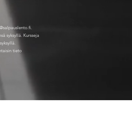
@salpauslento.fi.
ä syksyllä. Kursseja
syksyllä.
taisin tieto