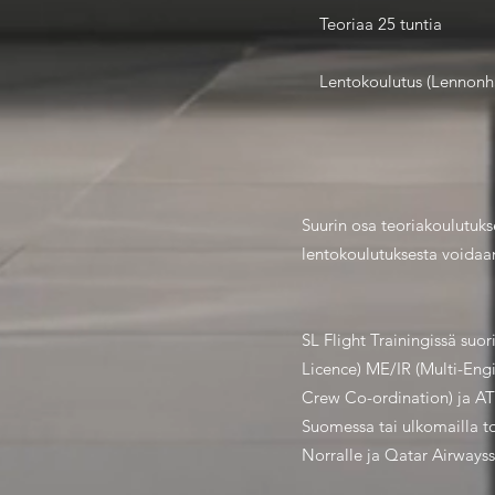
Teoriaa 25 tuntia
Lentokoulutus (Lennonharj
Suurin osa teoriakoulutuks
lentokoulutuksesta voidaan
SL Flight Trainingissä suo
Licence) ME/IR (Multi-Eng
Crew Co-ordination) ja ATP
Suomessa tai ulkomailla to
Norralle ja Qatar Airwayssi