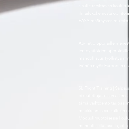
sinulle tarvittavan koulutu
ilmailukokemusta opintoli
EASA-määräysten mukaist
Ab-initio oppilaille mene
lentoyhtiöiden operoimille
mahdollisuus työllistyä m
työhön myös Euroopan ulk
SL Flight Training | Salp
oikeutettuja toisen astee
tämä vaihtoehto tarjoaa i
muokkaamiseen kullekin op
Moduulimuotoisessa koulu
mahdollisella tasolla, sill