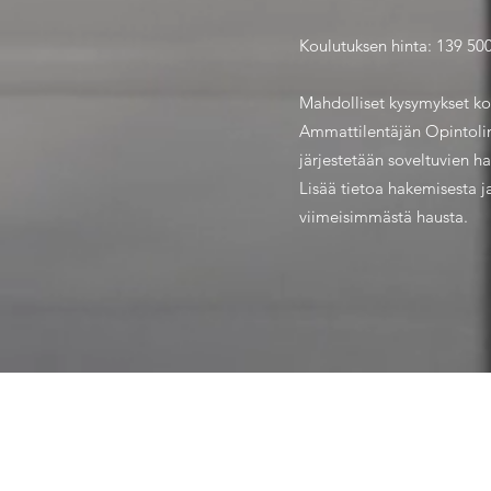
Koulutuksen hinta: 139 500 €
Mahdolliset kysymykset kou
Ammattilentäjän Opintolinj
järjestetään soveltuvien ha
Lisää tietoa hakemisesta j
viimeisimmästä hausta.